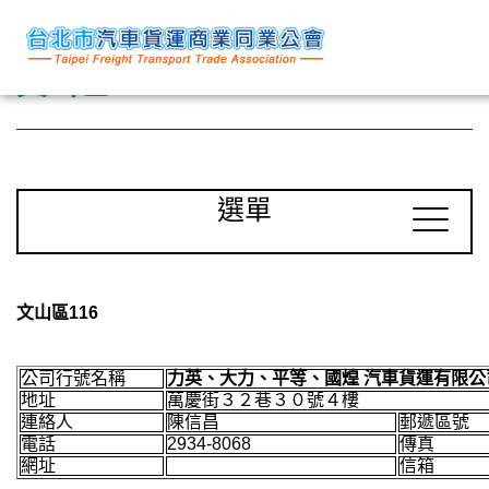
文山區116
選單
文山區116
公司行號名稱
力英、大力、平等、國煌 汽車貨運有限公
地址
萬慶街３２巷３０號４樓
連絡人
陳信昌
郵遞區號
電話
2934-8068
傳真
網址
信箱