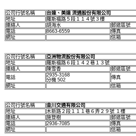
公司行號名稱
台達、美達 流通股份有限公司
地址
羅斯福路５段１１４號３樓
連絡人
胡海水
郵遞區號
電話
8663-6559
傳真
網址
信箱
公司行號名稱
亞洲物流股份有限公司
地址
羅斯福路６段１４２巷１３號
連絡人
陳雪香
郵遞區號
2935-3168
電話
傳真
分機 502
網址
信箱
公司行號名稱
金川交通有限公司
地址
木新路２段１１１巷６弄２９號 １樓
連絡人
施登樹
郵遞區號
電話
2936-7085
傳真
網址
信箱