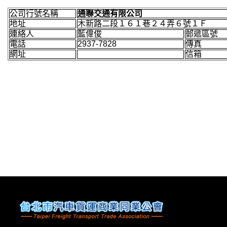
公司行號名稱
通聯交通有限公司
地址
木新路二段１６１巷２４弄６號１Ｆ
連絡人
藍偉俊
郵遞區號
電話
2937-7828
傳真
網址
信箱