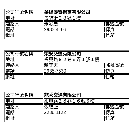
公司行號名稱
華陽優質搬家有限公司
地址
景福街２８號１樓
連絡人
朱發展
郵遞區號
電話
2933-4106
傳真
網址
信箱
公司行號名稱
榮安交通有限公司
地址
福興路８２巷６弄１號１樓
連絡人
趙守志
郵遞區號
電話
2935-7530
傳真
網址
信箱
公司行號名稱
龍秀交通有限公司
地址
和興路２８巷１６號３樓
連絡人
張根盛
郵遞區號
電話
2236-1122
傳真
網址
信箱